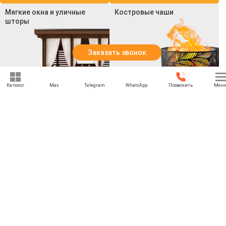
Мягкие окна и уличные
Костровые чаши
шторы
Заказать звонок
Каталог
Max
Telegram
WhatsApp
Позвонить
Мен
Смотреть все товары
Смотреть все товары
+7 (969) 777-85-85
rbesedka@gmail.com
Написать директору