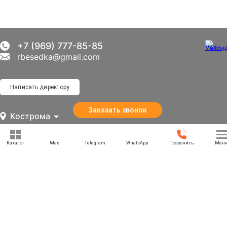
+7 (969) 777-85-85
rbesedka@gmail.com
Написать директору
Заказать звонок
Кострома
г. Кострома, улица Магистральная, 37
Каталог
Max
Telegram
WhatsApp
Позвонить
Мен
Отдел продаж: 09:00 — 21:00
Служба доставки: 09:00 — 21:00
Задать вопрос
Политика конфиденциальности
Карта сайта