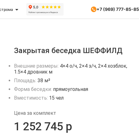
+7 (969) 777-85-85
строма
Закрытая беседка ШЕФФИЛД
Внешние размеры:
4×4 о/ч, 2×4 з/ч, 2×4 хозблок,
1.5×4 дровник м
Площадь:
38 м²
Форма беседки:
прямоугольная
Вместимость:
15 чел
Цена за комплект
1 252 745 р