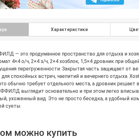
ара
Характеристики
Цве
ЛД — это продуманное пространство для отдыха и хозяйс
рмат 4×4 о/ч, 2×4 з/ч, 2×4 хозблок, 1,5×4 дровник при об
щения перегруженности. Закрытая часть защищает от ветр
 для спокойных встреч, чаепитий и вечернего отдыха. Хо
что обычно требует отдельного места, а дровник решает в
ФФИЛД выглядит основательно и при этом легко вписывае
ый, ухоженный вид. Это не просто беседка, а удобный ко
ей суеты.
ром можно купить