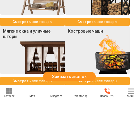
Смотреть все товары
Смотреть все товары
Мягкие окна и уличные
Костровые чаши
шторы
Заказать звонок
Смотреть все товары
Смотреть все товары
Каталог
Max
Telegram
WhatsApp
Позвонить
Мен
+7 (969) 777-85-85
rbesedka@gmail.com