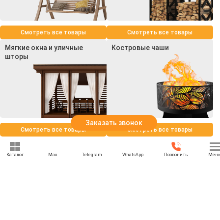
Смотреть все товары
Смотреть все товары
Мягкие окна и уличные
Костровые чаши
шторы
Заказать звонок
Смотреть все товары
Смотреть все товары
Каталог
Max
Telegram
WhatsApp
Позвонить
Мен
+7 (969) 777-85-85
rbesedka@gmail.com