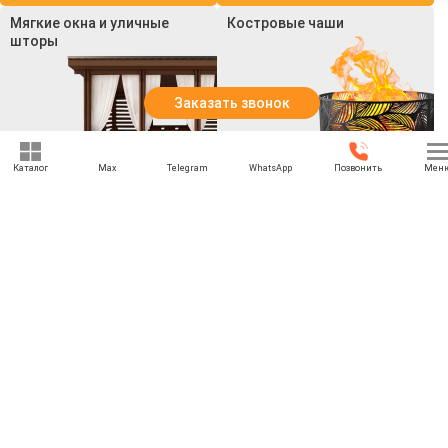
Мягкие окна и уличные
Костровые чаши
шторы
Заказать звонок
Каталог
Max
Telegram
WhatsApp
Позвонить
Мен
Смотреть все товары
Смотреть все товары
+7 (969) 777-85-85
rbesedka@gmail.com
Написать директору