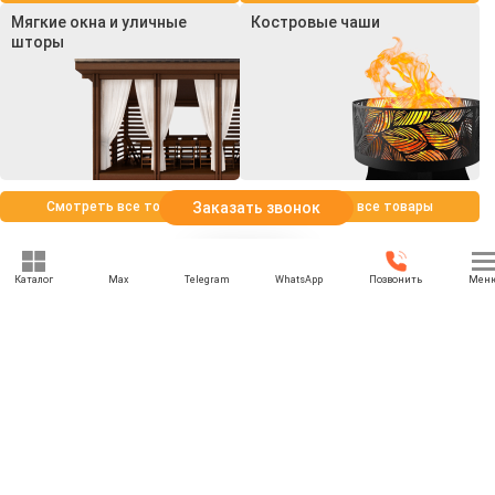
Мягкие окна и уличные
Костровые чаши
шторы
Смотреть все товары
Смотреть все товары
Заказать звонок
Каталог
Max
Telegram
WhatsApp
Позвонить
Мен
+7 (969) 777-85-85
rbesedka@gmail.com
Написать директору