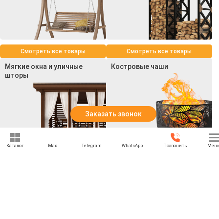
Смотреть все товары
Смотреть все товары
Мягкие окна и уличные
Костровые чаши
шторы
Заказать звонок
Каталог
Max
Telegram
WhatsApp
Позвонить
Мен
Смотреть все товары
Смотреть все товары
+7 (969) 777-85-85
rbesedka@gmail.com